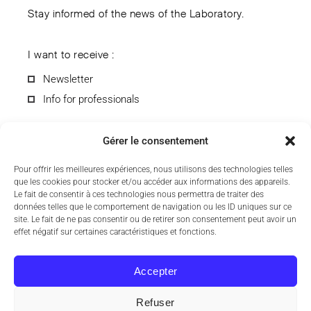
Stay informed of the news of the Laboratory.
I want to receive :
Newsletter
Info for professionals
Gérer le consentement
Pour offrir les meilleures expériences, nous utilisons des technologies telles
que les cookies pour stocker et/ou accéder aux informations des appareils.
By submitting the form, you agree to receive information from
Le fait de consentir à ces technologies nous permettra de traiter des
the CCD Laboratory by e-mail. You can unsubscribe anytime.
données telles que le comportement de navigation ou les ID uniques sur ce
To find out more about the processing of your personal data,
site. Le fait de ne pas consentir ou de retirer son consentement peut avoir un
see our
privacy policy
.
effet négatif sur certaines caractéristiques et fonctions.
Accepter
Refuser